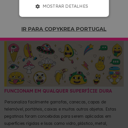
Consegue cores intensas, detalhes bem definidos e um
MOSTRAR DETALHES
efeito relevo impressionante que vai destacar os teus
designs. Além disso, podes escolher entre acabamento
brilhante ou mate para personalizar o resultado como
IR PARA COPYKREA PORTUGAL
quiseres. Um acabamento premium que dá profundidade
e mais presença a logótipos, ilustrações ou nomes.
FUNCIONAM EM QUALQUER SUPERFÍCIE DURA
Personaliza facilmente garrafas, canecas, capas de
telemóvel, portáteis, caixas e muitos outros objetos. Estas
pegatinas foram concebidas para serem aplicadas em
superfícies rígidas e lisas como vidro, plástico, metal,