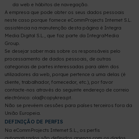
da web e hábitos de navegação.
A empresa que pode obter os seus dados pessoais
neste caso porque fornece eCommProjects Internet S.L.
assistência na manutenção desta página é Integra
Media Digital S.L., que faz parte da IntegraMedia
Group.
Se desejar saber mais sobre os responsáveis pelo
processamento de dados pessoais, de outras
categorias de partes interessadas para além dos
utilizadores da web, porque pertence a uma delas (é
cliente, trabalhador, fornecedor, etc.), por favor
contacte-nos através do seguinte endereço de correio
electrónico: ola@copykrea.pt.
Não se prevêem cessões para países terceiros fora da
União Europeia.
DEFINIÇÃO DE PERFIS
Na eCommProjects Internet S.L., os perfis
automatizados são definidos apenas com os dados