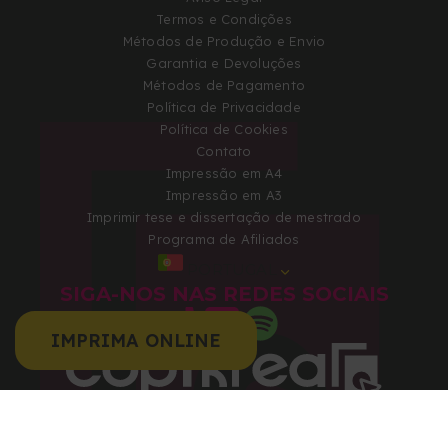
Termos e Condições
Métodos de Produção e Envio
Garantia e Devoluções
Métodos de Pagamento
Política de Privacidade
Política de Cookies
Contato
Impressão em A4
Impressão em A3
Imprimir tese e dissertação de mestrado
Programa de Afiliados
PORTUGAL
SIGA-NOS NAS REDES SOCIAIS
IMPRIMA ONLINE
Copyright 2026 © Todos os direitos reservados