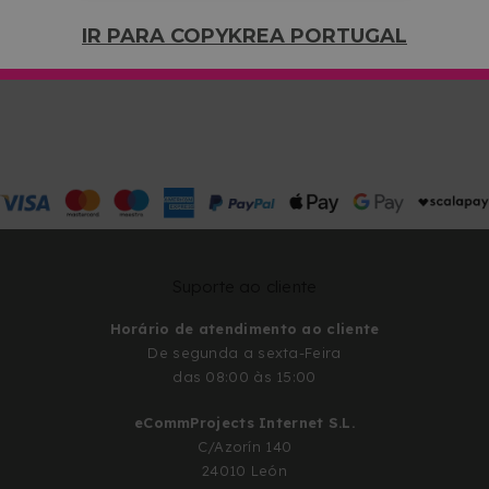
ao cliente terá todo o gosto em ajudar-te. Escreve-nos
IR PARA COPYKREA PORTUGAL
para
ola@copykrea.pt
e ajudaremos com tudo o que
precisares.
Suporte ao cliente
Horário de atendimento ao cliente
De segunda a sexta-Feira
das 08:00 às 15:00
eCommProjects Internet S.L.
C/Azorín 140
24010 León