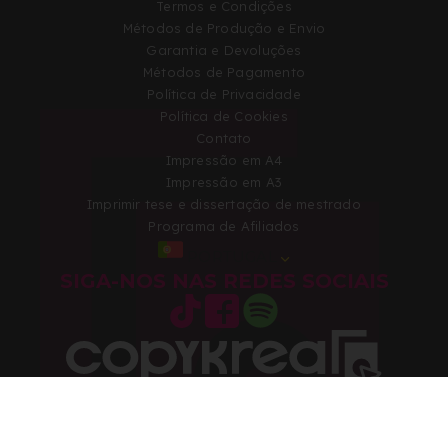
Termos e Condições
Métodos de Produção e Envio
Garantia e Devoluções
Métodos de Pagamento
Política de Privacidade
Política de Cookies
Contato
Impressão em A4
Impressão em A3
Imprimir tese e dissertação de mestrado
Programa de Afiliados
PORTUGAL
SIGA-NOS NAS REDES SOCIAIS
Copyright 2026 © Todos os direitos reservados