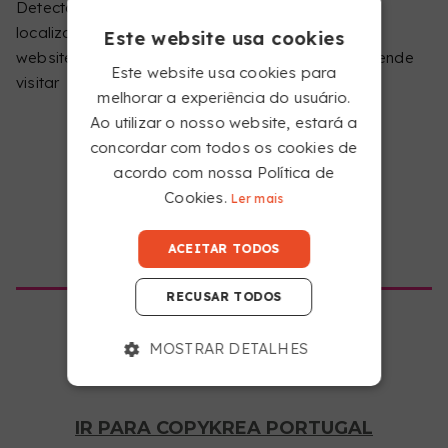
Detectámos que está a navegar a partir de uma
localização diferente da que corresponde a este
Este website usa cookies
website. Diga-nos, por favor, qual o site que pretende
Este website usa cookies para
visitar
COMECE A APLICAR O DTF
melhorar a experiência do usuário.
Ao utilizar o nosso website, estará a
Aplique o DTF numa grande variedade de tecidos,
concordar com todos os cookies de
tendo em conta os três fatores essenciais desta
acordo com nossa Política de
técnica: temperatura, tempo de prensagem e
Cookies.
Ler mais
pressão.
IR PARA COPYKREA USA
ACEITAR TODOS
RECUSAR TODOS
TEM PERGUNTAS SOBRE
MOSTRAR DETALHES
O SERVIÇO?
IR PARA COPYKREA PORTUGAL
COMO VOU RECEBER A MINHA