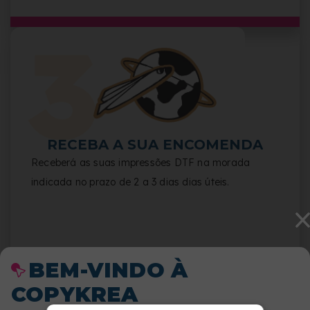
RECEBA A SUA ENCOMENDA
Receberá as suas impressões DTF na morada
indicada no prazo de 2 a 3 dias dias úteis.
BEM-VINDO À
COPYKREA