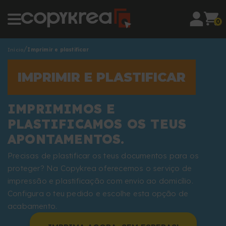
0
Início
Imprimir e plastificar
IMPRIMIR E PLASTIFICAR
IMPRIMIMOS E
PLASTIFICAMOS OS TEUS
APONTAMENTOS.
Precisas de plastificar os teus documentos para os
proteger? Na Copykrea oferecemos o serviço de
impressão e plastificação com envio ao domicílio.
Configura o teu pedido e escolhe esta opção de
acabamento.