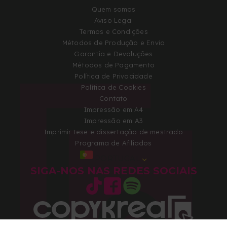
Quem somos
Aviso Legal
Termos e Condições
Métodos de Produção e Envio
Garantia e Devoluções
Métodos de Pagamento
Política de Privacidade
Política de Cookies
Contato
Impressão em A4
Impressão em A3
Imprimir tese e dissertação de mestrado
Programa de Afiliados
PORTUGAL
SIGA-NOS NAS REDES SOCIAIS