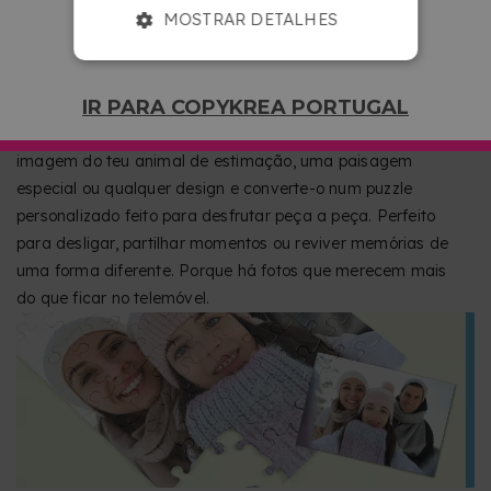
MOSTRAR DETALHES
CONVERTE QUALQUER FOTO NUM PUZZLE
ÚNICO
IR PARA COPYKREA PORTUGAL
Transforma as tuas memórias favoritas numa experiência
divertida e original. Carrega uma foto de família, uma
imagem do teu animal de estimação, uma paisagem
especial ou qualquer design e converte-o num puzzle
personalizado feito para desfrutar peça a peça. Perfeito
para desligar, partilhar momentos ou reviver memórias de
uma forma diferente. Porque há fotos que merecem mais
do que ficar no telemóvel.