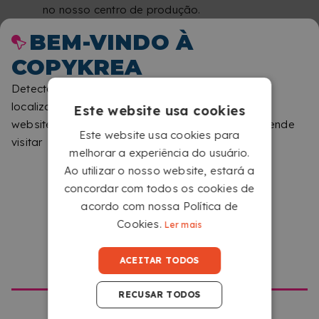
no nosso centro de produção.
CONVERTE A TUA FOTO
BEM-VINDO À
FAVORITA NUM PUZZLE
COPYKREA
QUE VAIS QUERER
Detectámos que está a navegar a partir de uma
MONTAR UMA E OUTRA
localização diferente da que corresponde a este
Este website usa cookies
website. Diga-nos, por favor, qual o site que pretende
VEZ
Este website usa cookies para
visitar
melhorar a experiência do usuário.
Ao utilizar o nosso website, estará a
concordar com todos os cookies de
acordo com nossa Política de
Cookies.
Ler mais
IR PARA COPYKREA USA
ACEITAR TODOS
RECUSAR TODOS