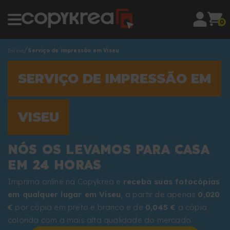
0
Início
Serviço de impressão em Viseu
SERVIÇO DE IMPRESSÃO EM
VISEU
NÓS OS LEVAMOS PARA CASA
EM 24 HORAS
Imprima online na Copykrea e
receba suas fotocópias
em qualquer lugar em Viseu
, a partir de apenas
0,020
€
por cópia em preto e branco e de
0,045 €
a cópia
colorida com a mais alta qualidade do mercado.