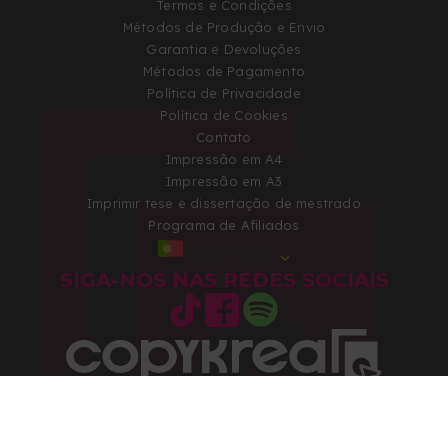
Termos e Condições
Métodos de Produção e Envio
Garantia e Devoluções
Métodos de Pagamento
Política de Privacidade
Política de Cookies
Contato
Impressão em A4
Impressão em A3
Imprimir tese e dissertação de mestrado
Programa de Afiliados
PORTUGAL
SIGA-NOS NAS REDES SOCIAIS
Copyright 2026 © Todos os direitos reservados