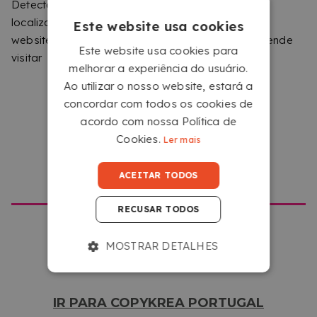
Detectámos que está a navegar a partir de uma
localização diferente da que corresponde a este
Este website usa cookies
website. Diga-nos, por favor, qual o site que pretende
Este website usa cookies para
visitar
melhorar a experiência do usuário.
Ao utilizar o nosso website, estará a
concordar com todos os cookies de
acordo com nossa Política de
CARREGAR O SEU FICHEIRO
Cookies.
Ler mais
Carregue os seus ficheiros a partir de qualquer
dispositivo com acesso à Internet, clicando na
IR PARA COPYKREA USA
ACEITAR TODOS
caixa que diz ‘Selecione ou arraste aqui os seus
ficheiros’.
RECUSAR TODOS
MOSTRAR DETALHES
IR PARA COPYKREA PORTUGAL