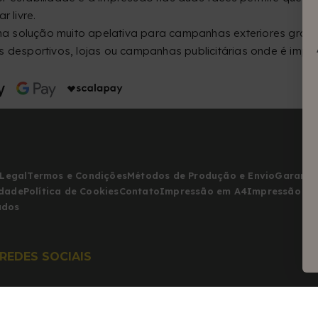
 livre.
ma solução muito apelativa para campanhas exteriores graças
 desportivos, lojas ou campanhas publicitárias onde é impor
 Legal
Termos e Condições
Métodos de Produção e Envio
Garanti
idade
Política de Cookies
Contato
Impressão em A4
Impressão em
ados
REDES SOCIAIS