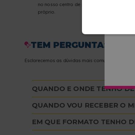
no nosso centro de produção
próprio.
TEM PERGUNTAS SOBR
Esclarecemos as dúvidas mais comuns para que impr
QUANDO E ONDE TENHO DE 
QUANDO VOU RECEBER O M
EM QUE FORMATO TENHO DE