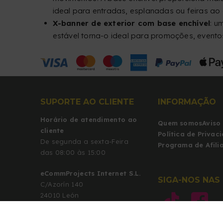
ideal para entradas, esplanadas ou feiras ao ar
X-banner de exterior com base enchível
: u
estável torna-o ideal para promoções, eventos
SUPORTE AO CLIENTE
INFORMAÇÃO
Horário de atendimento ao
Quem somos
Aviso
cliente
Política de Privac
De segunda a sexta-Feira
Programa de Afili
das 08:00 às 15:00
eCommProjects Internet S.L.
SIGA-NOS NAS 
C/Azorín 140
24010 León
León (Espanha)