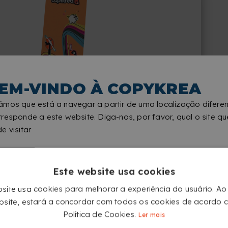
EM-VINDO À COPYKREA
X BANNER EXTERIOR COM BASE
ENCHÍVEL
ámos que está a navegar a partir de uma localização difere
Mantém-se firme mesmo com vento
responde a este website. Diga-nos, por favor, qual o site qu
e visitar
MONTAGEM RÁPIDA
Coloque-os em minutos, sem
complicações nem ferramentas.
Este website usa cookies
site usa cookies para melhorar a experiência do usuário. Ao u
site, estará a concordar com todos os cookies de acordo
Política de Cookies.
Ler mais