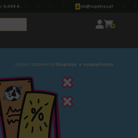
de
0,045 €.
ola@copykrea.pt
0
Início
Imprenta
Displays e expositores