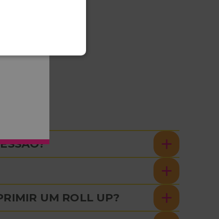
s fácil.
RESSÃO?
RIMIR UM ROLL UP?