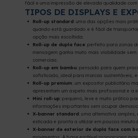
fácil e uma impressão de elevada qualidade com
TIPOS DE DISPLAYS E EX
Roll-up standard
: uma das opções mais prát
quando está guardado e é fácil de transportar 
opção mais escolhida.
Roll-up de dupla face
: perfeito para zonas 
mensagem ganha muito mais visibilidade sem ne
comerciais.
Roll-up em bambu
: pensado para quem proc
sofisticado, ideal para marcas sustentáveis,
Roll-up premium
: um expositor publicitário 
apresentam um aspeto mais profissional e a e
Mini roll-up
: pequeno, leve e muito prático p
informações importantes sem ocupar demasi
X-banner standard
: uma alternativa simples
esticada e pronta a utilizar em poucos minutos
X-banner de exterior de dupla face com ba
movimentos. A base enchível proporciona maior