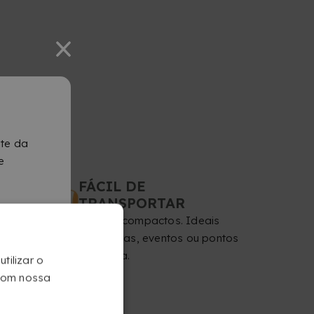
nte da
e
FÁCIL DE
TRANSPORTAR
Leves e compactos. Ideais
para feiras, eventos ou pontos
de venda.
tilizar o
 com nossa