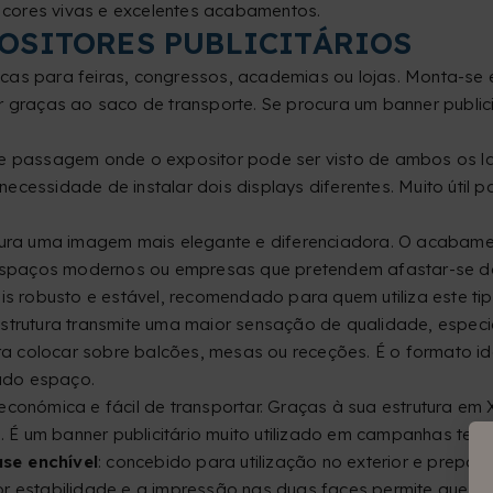
 cores vivas e excelentes acabamentos.
POSITORES PUBLICITÁRIOS
icas para feiras, congressos, academias ou lojas. Monta-
graças ao saco de transporte. Se procura um banner publicitár
de passagem onde o expositor pode ser visto de ambos os lad
cessidade de instalar dois displays diferentes. Muito útil 
ura uma imagem mais elegante e diferenciadora. O acabame
 espaços modernos ou empresas que pretendem afastar-se do 
mais robusto e estável, recomendado para quem utiliza este 
strutura transmite uma maior sensação de qualidade, especi
ara colocar sobre balcões, mesas ou receções. É o formato 
ado espaço.
, económica e fácil de transportar. Graças à sua estrutura e
. É um banner publicitário muito utilizado em campanhas tempo
se enchível
: concebido para utilização no exterior e prepar
 estabilidade e a impressão nas duas faces permite que a pu