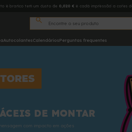
to e branco tem um custo de
0,020 €
e cada impressão a cores 
da
Autocolantes
Calendários
Perguntas frequentes
ITORES
FÁCEIS DE MONTAR
a mensagem com impacto em ações