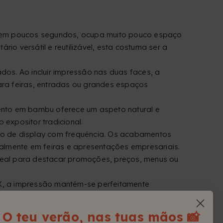
se em poucos segundos, ocupa muito pouco espaço
io versátil e reutilizável, esta costuma ser a
os. Ao incluir impressão nas duas faces, a
para feiras, entradas ou grandes espaços
nto em bambu oferece um aspeto natural e
expositor tradicional.
tipo de display com frequência. Os acabamentos
almente em feiras e apresentações empresariais.
ideal para destacar promoções, preços, menus ou
m X, a impressão mantém-se perfeitamente
rárias e eventos no interior.
ado para resistir melhor ao vento e aos
O teu verão, nas tuas mãos 📸
blicidade seja visível de vários ângulos, sendo