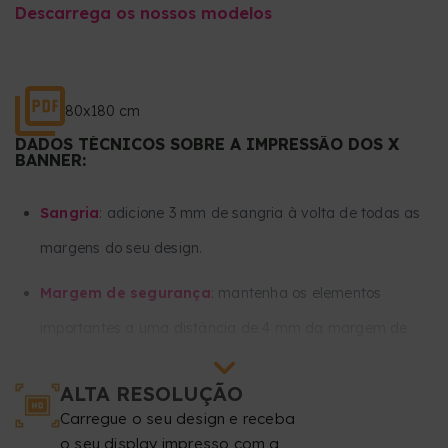
Descarrega os nossos modelos
80x180 cm
DADOS TÉCNICOS SOBRE A IMPRESSÃO DOS X
BANNER:
Sangria
: adicione 3 mm de sangria à volta de todas as
margens do seu design.
Margem de segurança
: mantenha os elementos
importantes a uma distância de 4 mm da margem de
corte.
ALTA RESOLUÇÃO
Mantenha todos os textos e as imagens importantes a
Carregue o seu design e receba
pelo menos 50 mm da parte inferior e 50 mm da parte
o seu display impresso com a