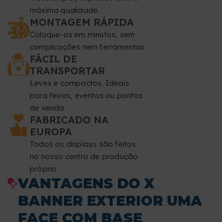
máxima qualidade.
superior do seu design, uma vez que são zonas
MONTAGEM RÁPIDA
destinadas aos ilhós e tensores.
Coloque-os em minutos, sem
complicações nem ferramentas.
Resolução
: pelo menos 150 dpi.
FÁCIL DE
TRANSPORTAR
Modo de cor
: CMYK.
Leves e compactos. Ideais
para feiras, eventos ou pontos
Formato de ficheiro
: PDF à escala 1:1 (sem palavra-
de venda.
passe).
FABRICADO NA
EUROPA
Tipografia
: as fontes devem estar incorporadas ou
Todos os displays são feitos
convertidas em curvas.
no nosso centro de produção
próprio.
Tamanho mínimo de fonte
: 60 pt.
VANTAGENS DO X
BANNER EXTERIOR UMA
Espessura mínima de linha
: 5,6 pontos (2 mm).
FACE COM BASE