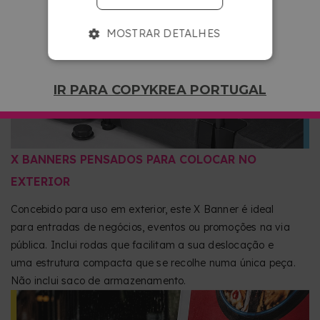
resistência e durabilidade, mantendo o display firme e
seguro a todo o momento.
MOSTRAR DETALHES
IR PARA COPYKREA PORTUGAL
X BANNERS PENSADOS PARA COLOCAR NO
EXTERIOR
Concebido para uso em exterior, este X Banner é ideal
para entradas de negócios, eventos ou promoções na via
pública. Inclui rodas que facilitam a sua deslocação e
uma estrutura compacta que se recolhe numa única peça.
Não inclui saco de armazenamento.